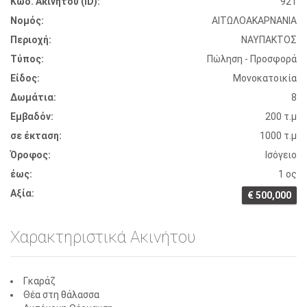
Κωδ. Ακινήτου (ID):
921
Νομός:
ΑΙΤΩΛΟΑΚΑΡΝΑΝΙΑ
Περιοχή:
ΝΑΥΠΑΚΤΟΣ
Τύπος:
Πώληση - Προσφορά
Είδος:
Μονοκατοικία
Δωμάτια:
8
Εμβαδόν:
200 τ.μ
σε έκταση:
1000 τ.μ
Όροφος:
Ισόγειο
έως:
1 ος
Αξία:
€ 500,000
Χαρακτηριστικά Ακινήτου
Γκαράζ
Θέα στη θάλασσα